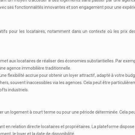
rant un moyen d’accéder à des logements sans passer par une agence 
ec ses fonctionnalités innovantes et son engagement pour une expérienc
ifs pour les locataires, notamment dans un contexte où les prix de
ermet aux locataires de réaliser des économies substantielles. Par exem
une agence immobilière traditionnelle.
ne flexibilité accrue pour obtenir un loyer attractif, adapté à votre budg
rs, souvent inaccessibles via les agences. Cela peut être particulière
fts industriels.
uver un logement à court terme ou pour une période déterminée. Cela pe
t en relation directe locataires et propriétaires. La plateforme dispose
ment, le loyer et la date de disponibilité.