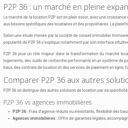
P2P 36 : un marché en pleine expan
Le marché de la location P2P est en plein essor, avec une croissanc
aux besoins spécifiques des locataires et des propriétaires. La plat
Selon une étude menée par la société de conseil immobilier Immoweb
popularité de P2P 36 s’explique notamment par son interface intuitiv
P2P 36 joue un rôle majeur dans la transformation du marché locati
logements, des outils de recherche performants et un système de paie
baux, des contrats de location et des services de paiement en ligne, fac
Comparer P2P 36 aux autres solutio
P2P 36 se distingue des autres solutions de location par sa spécifici
P2P 36 vs agences immobilières
P2P 36 :
Frais d’agence réduits ou inexistants, flexibilité des bau
Agences immobilières :
Offre de garanties légales, accompagn