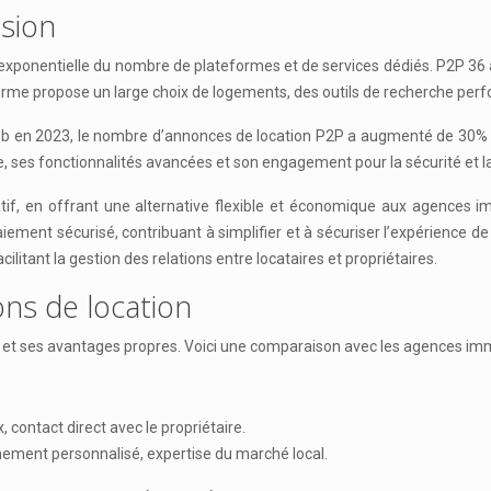
sion
e exponentielle du nombre de plateformes et de services dédiés. P2P 
eforme propose un large choix de logements, des outils de recherche pe
 en 2023, le nombre d’annonces de location P2P a augmenté de 30% en F
e, ses fonctionnalités avancées et son engagement pour la sécurité et l
f, en offrant une alternative flexible et économique aux agences im
ment sécurisé, contribuant à simplifier et à sécuriser l’expérience d
ilitant la gestion des relations entre locataires et propriétaires.
ns de location
té et ses avantages propres. Voici une comparaison avec les agences imm
x, contact direct avec le propriétaire.
ement personnalisé, expertise du marché local.