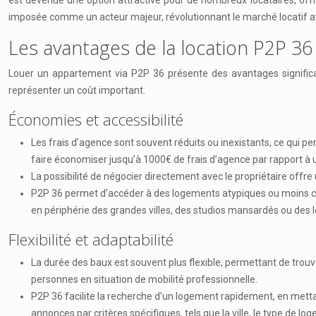
est devenue une option attractive pour de nombreux locataires, off
imposée comme un acteur majeur, révolutionnant le marché locatif av
Les avantages de la location P2P 36
Louer un appartement via P2P 36 présente des avantages significat
représenter un coût important.
Économies et accessibilité
Les frais d’agence sont souvent réduits ou inexistants, ce qui p
faire économiser jusqu’à 1000€ de frais d’agence par rapport à 
La possibilité de négocier directement avec le propriétaire offre u
P2P 36 permet d’accéder à des logements atypiques ou moins che
en périphérie des grandes villes, des studios mansardés ou des lo
Flexibilité et adaptabilité
La durée des baux est souvent plus flexible, permettant de tro
personnes en situation de mobilité professionnelle.
P2P 36 facilite la recherche d’un logement rapidement, en mettan
annonces par critères spécifiques, tels que la ville, le type de loge