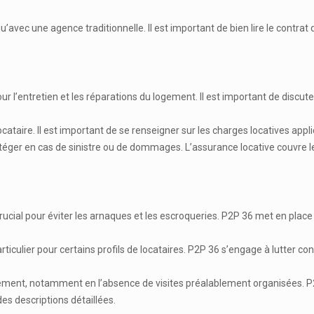
r qu’avec une agence traditionnelle. Il est important de bien lire le contra
r l’entretien et les réparations du logement. Il est important de discut
cataire. Il est important de se renseigner sur les charges locatives app
otéger en cas de sinistre ou de dommages. L’assurance locative couvre le
t crucial pour éviter les arnaques et les escroqueries. P2P 36 met en place
particulier pour certains profils de locataires. P2P 36 s’engage à lutter c
e logement, notamment en l’absence de visites préalablement organisées. 
es descriptions détaillées.