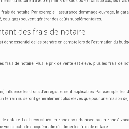
ents du notaire à 5 800 € (1,66 % de 350 000 €). Dans ce cas, les frais 
ux frais de notaire. Par exemple, l’assurance dommage-ouvrage, la gara
cité, eau, gaz) peuvent générer des coûts supplémentaires.
tant des frais de notaire
l est donc essentiel de les prendre en compte lors de l’estimation du budg
 frais de notaire. Plus le prix de vente est élevé, plus les frais de not
in) influence les droits d’enregistrement applicables. Par exemple, les
ur un terrain nu seront généralement plus élevés que pour une maison déj
s de notaire. Les biens situés en zone non urbanisée ou en zone à voc
ue vous souhaitez acquérir afin d’estimer les frais de notaire.