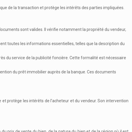
dique de la transaction et protège les intérêts des parties impliquées.
documents sont valides. Il vérifie notamment la propriété du vendeur,
ient toutes les informations essentielles, telles que la description du
ès du service de la publicité foncière. Cette formalité est nécessaire
btention du prêt immobilier auprès de la banque. Ces documents
nte et protège les intérêts de l’acheteur et du vendeur. Son intervention
du prix de vente du bien, de la nature du bien et de la région où il est