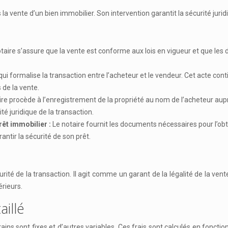
 la vente d’un bien immobilier. Son intervention garantit la sécurité juri
taire s’assure que la vente est conforme aux lois en vigueur et que les 
qui formalise la transaction entre l’acheteur et le vendeur. Cet acte cont
 de la vente.
ire procède à l’enregistrement de la propriété au nom de l’acheteur aupr
té juridique de la transaction.
rêt immobilier :
Le notaire fournit les documents nécessaires pour l’o
antir la sécurité de son prêt.
curité de la transaction. Il agit comme un garant de la légalité de la ve
érieurs.
aillé
ins sont fixes et d’autres variables. Ces frais sont calculés en fonction 