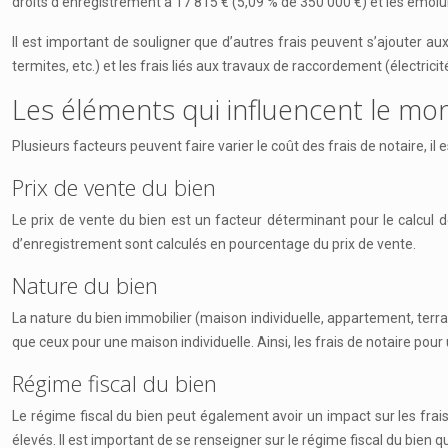
droits d’enregistrement à 17 815 € (5,09 % de 350 000 €) et les émolum
Il est important de souligner que d’autres frais peuvent s’ajouter a
termites, etc.) et les frais liés aux travaux de raccordement (électri
Les éléments qui influencent le mon
Plusieurs facteurs peuvent faire varier le coût des frais de notaire, i
Prix de vente du bien
Le prix de vente du bien est un facteur déterminant pour le calcul des
d’enregistrement sont calculés en pourcentage du prix de vente.
Nature du bien
La nature du bien immobilier (maison individuelle, appartement, terra
que ceux pour une maison individuelle. Ainsi, les frais de notaire po
Régime fiscal du bien
Le régime fiscal du bien peut également avoir un impact sur les frai
élevés. Il est important de se renseigner sur le régime fiscal du bien q