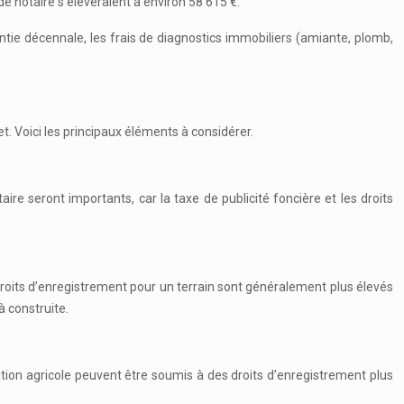
de notaire s’élèveraient à environ 58 615 €.
ntie décennale, les frais de diagnostics immobiliers (amiante, plomb,
et. Voici les principaux éléments à considérer.
aire seront importants, car la taxe de publicité foncière et les droits
 droits d’enregistrement pour un terrain sont généralement plus élevés
à construite.
ation agricole peuvent être soumis à des droits d’enregistrement plus