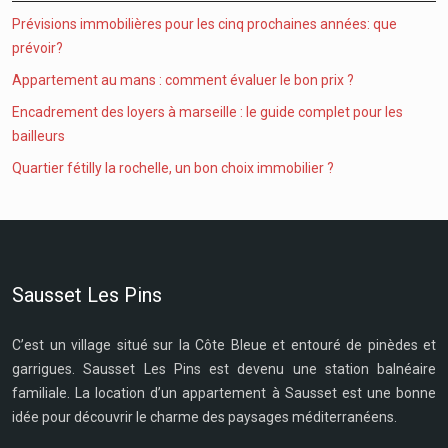
Prévisions immobilières pour les cinq prochaines années: que
prévoir?
Appartement au mans : comment évaluer le bon prix ?
Encadrement des loyers à marseille : le guide complet pour les
bailleurs
Quartier fétilly la rochelle, un bon choix immobilier ?
Sausset Les Pins
C’est un village situé sur la Côte Bleue et entouré de pinèdes et
garrigues. Sausset Les Pins est devenu une station balnéaire
familiale. La location d’un appartement à Sausset est une bonne
idée pour découvrir le charme des paysages méditerranéens.