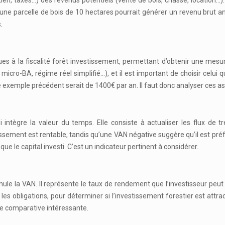
n, taxes…) des revenus potentiels (vente de bois, chasse, location…). I
une parcelle de bois de 10 hectares pourrait générer un revenu brut a
.
 à la fiscalité forêt investissement, permettant d’obtenir une mesure p
micro-BA, régime réel simplifié…), et il est important de choisir celui q
 exemple précédent serait de 1400€ par an. Il faut donc analyser ces a
intègre la valeur du temps. Elle consiste à actualiser les flux de tr
ssement est rentable, tandis qu’une VAN négative suggère qu’il est préfé
ue le capital investi. C’est un indicateur pertinent à considérer.
nnule la VAN. Il représente le taux de rendement que l’investisseur pe
bligations, pour déterminer si l’investissement forestier est attractif
e comparative intéressante.