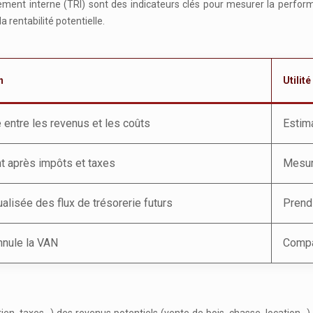
ndement interne (TRI) sont des indicateurs clés pour mesurer la perfo
 rentabilité potentielle.
n
Utilité
 entre les revenus et les coûts
Estima
 après impôts et taxes
Mesure
ualisée des flux de trésorerie futurs
Prend
nnule la VAN
Compa