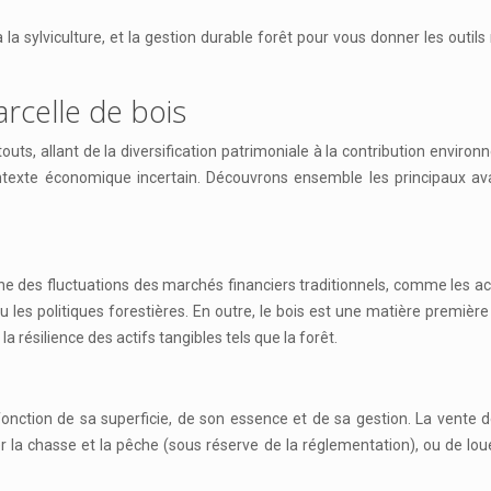
 sylviculture, et la gestion durable forêt pour vous donner les outils 
arcelle de bois
s, allant de la diversification patrimoniale à la contribution environ
texte économique incertain. Découvrons ensemble les principaux avan
e des fluctuations des marchés financiers traditionnels, comme les acti
 les politiques forestières. En outre, le bois est une matière première d
la résilience des actifs tangibles tels que la forêt.
onction de sa superficie, de son essence et de sa gestion. La vente de
a chasse et la pêche (sous réserve de la réglementation), ou de louer