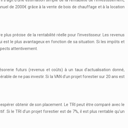
l s’agit d’une estimation simple de la rentabilité de l’investissement,
nnuel de 2000€ grâce à la vente de bois de chauffage et à la location
lus précise de la rentabilité réelle pour l’investisseur. Les revenus
ui est le plus avantageux en fonction de sa situation. Si les impôts et
spects attentivement.
ésorerie futurs (revenus et coûts) à un taux d’actualisation donné,
rable de ne pas investir. Si la VAN d’un projet forestier sur 20 ans est
ut espérer obtenir de son placement. Le TRI peut être comparé avec le
. Si le TRI d’un projet forestier est de 7%, il est plus rentable qu’un