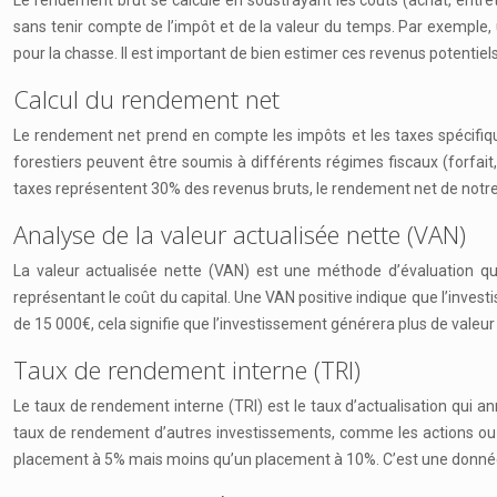
Le rendement brut se calcule en soustrayant les coûts (achat, entretie
sans tenir compte de l’impôt et de la valeur du temps. Par exemple, 
pour la chasse. Il est important de bien estimer ces revenus potentiels
Calcul du rendement net
Le rendement net prend en compte les impôts et les taxes spécifiques
forestiers peuvent être soumis à différents régimes fiscaux (forfait, 
taxes représentent 30% des revenus bruts, le rendement net de notre
Analyse de la valeur actualisée nette (VAN)
La valeur actualisée nette (VAN) est une méthode d’évaluation qui 
représentant le coût du capital. Une VAN positive indique que l’investi
de 15 000€, cela signifie que l’investissement générera plus de valeur q
Taux de rendement interne (TRI)
Le taux de rendement interne (TRI) est le taux d’actualisation qui a
taux de rendement d’autres investissements, comme les actions ou les o
placement à 5% mais moins qu’un placement à 10%. C’est une donné