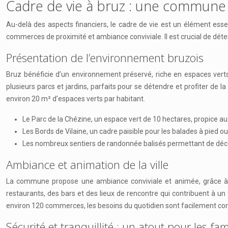
Cadre de vie à bruz : une commune où
Au-delà des aspects financiers, le cadre de vie est un élément esse
commerces de proximité et ambiance conviviale. Il est crucial de déter
Présentation de l’environnement bruzois
Bruz bénéficie d’un environnement préservé, riche en espaces verts
plusieurs parcs et jardins, parfaits pour se détendre et profiter de 
environ 20 m² d’espaces verts par habitant.
Le Parc de la Chézine, un espace vert de 10 hectares, propice aux
Les Bords de Vilaine, un cadre paisible pour les balades à pied ou
Les nombreux sentiers de randonnée balisés permettant de déc
Ambiance et animation de la ville
La commune propose une ambiance conviviale et animée, grâce à u
restaurants, des bars et des lieux de rencontre qui contribuent à un 
environ 120 commerces, les besoins du quotidien sont facilement co
Sécurité et tranquillité : un atout pour les fam