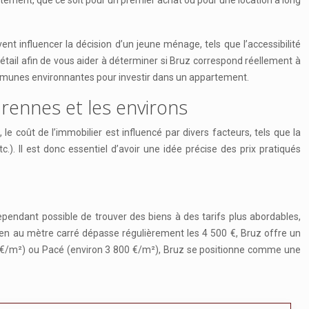
rtement, que ce soit pour un premier achat ou pour une location à long
ent influencer la décision d’un jeune ménage, tels que l’accessibilité
n détail afin de vous aider à déterminer si Bruz correspond réellement à
mmunes environnantes pour investir dans un appartement.
 rennes et les environs
le coût de l’immobilier est influencé par divers facteurs, tels que la
.). Il est donc essentiel d’avoir une idée précise des prix pratiqués
cependant possible de trouver des biens à des tarifs plus abordables,
yen au mètre carré dépasse régulièrement les 4 500 €, Bruz offre un
0 €/m²) ou Pacé (environ 3 800 €/m²), Bruz se positionne comme une