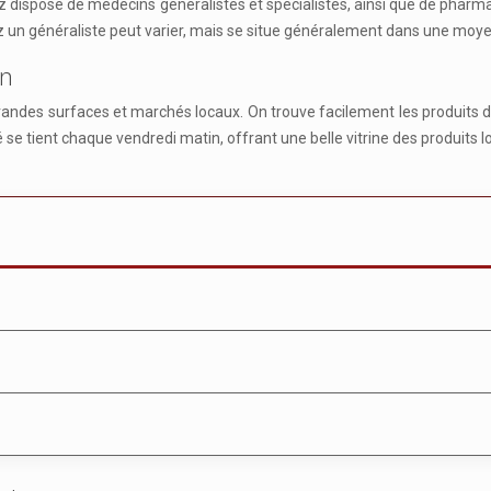
uz dispose de médecins généralistes et spécialistes, ainsi que de pharma
z un généraliste peut varier, mais se situe généralement dans une moy
en
randes surfaces et marchés locaux. On trouve facilement les produits d
e tient chaque vendredi matin, offrant une belle vitrine des produits l