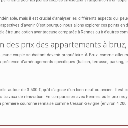
e pertinente pour les jeunes couples envisageant l’acquisition d’un appa
éniable, mais il est crucial d’analyser les différents aspects qui peuv
es perspectives d’avenir. C’est pourquoi nous allons explorer ces points e
évèle être une option avantageuse comparée à Rennes ou à d’autres co
son des prix des appartements à bruz,
 jeune couple souhaitant devenir propriétaire. À Bruz, comme ailleurs, 
a présence d’aménagements spécifiques (balcon, terrasse, parking, etc
e autour de 3 500 €, qu’il s’agisse d’un bien neuf ou ancien. Il est 
es travaux de rénovation. En comparaison avec Rennes, où le prix mo
 de la première couronne rennaise comme Cesson-Sévigné (environ 4 20