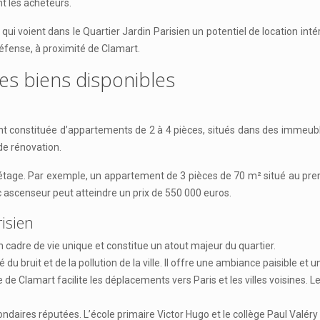
nt les acheteurs.
 voient dans le Quartier Jardin Parisien un potentiel de location inté
éfense, à proximité de Clamart.
es biens disponibles
ement constituée d’appartements de 2 à 4 pièces, situés dans des imme
de rénovation.
 son étage. Par exemple, un appartement de 3 pièces de 70 m² situé au 
ascenseur peut atteindre un prix de 550 000 euros.
risien
n cadre de vie unique et constitue un atout majeur du quartier.
du bruit et de la pollution de la ville. Il offre une ambiance paisible et 
 de Clamart facilite les déplacements vers Paris et les villes voisines. L
ondaires réputées. L’école primaire Victor Hugo et le collège Paul Valér