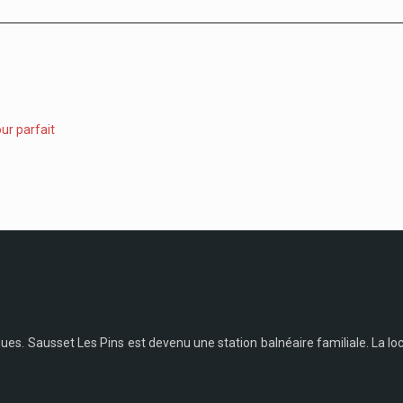
ur parfait
rigues. Sausset Les Pins est devenu une station balnéaire familiale. La