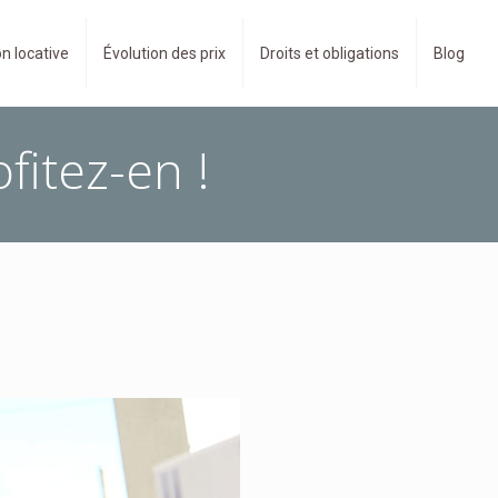
n locative
Évolution des prix
Droits et obligations
Blog
fitez-en !